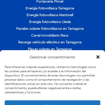
Fontanería Pimet
Energía fotovoltaica Tarragona
Energía fotovoltaica Martorell
Energía fotovoltaica Lleida
Paneles solares fotovoltaicos en Tarragona
Canal inmobiliario Reus
Recarga vehículo eléctrico en Tarragona
Placas solares en Tarragona
Instalación de placas solares en Cambrils
Gestionar consentimiento
Instalación y venta de placas solares en Salou
Para ofrecer las mejores experiencias, utilizamos tecnologías como
POLÍTICA DE PRIVACIDAD Y PROTECCIÓN DE
las cookies para almacenar y/o acceder a la información del
dispositivo. El consentimiento de estas tecnologías nos permitirá
DATOS
procesar datos como el comportamiento de navegación o las
Quienes somos
identificaciones únicas en este sitio. No consentir o retirar el
consentimiento, puede afectar negativamente a ciertas
Trabaja con nosotros
características y funciones.
Política de cookies (UE)