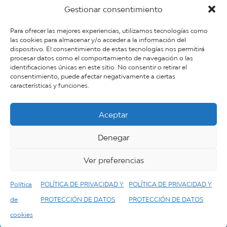
Instalación de placas solares en Cambrils
Gestionar consentimiento
Instalación y venta de placas solares en Salou
Para ofrecer las mejores experiencias, utilizamos tecnologías como
POLÍTICA DE PRIVACIDAD Y PROTECCIÓN DE
las cookies para almacenar y/o acceder a la información del
dispositivo. El consentimiento de estas tecnologías nos permitirá
DATOS
procesar datos como el comportamiento de navegación o las
Quienes somos
identificaciones únicas en este sitio. No consentir o retirar el
consentimiento, puede afectar negativamente a ciertas
Trabaja con nosotros
características y funciones.
Política de cookies (UE)
Aceptar
Denegar
©2018 Pimet Energia | Diseño web -
Digital
Media Empresas
-
Soft Optimiza Empresas
Ver preferencias
|| LLEIDA Avda/ FRANCESC MACIÀ, 35
Política
POLÍTICA DE PRIVACIDAD Y
POLÍTICA DE PRIVACIDAD Y
|| MARTORELL C/ FRANCESC MASSANA, 14
de
PROTECCIÓN DE DATOS
PROTECCIÓN DE DATOS
||REUS C/ RIERA ARAGÓ, 14
cookies