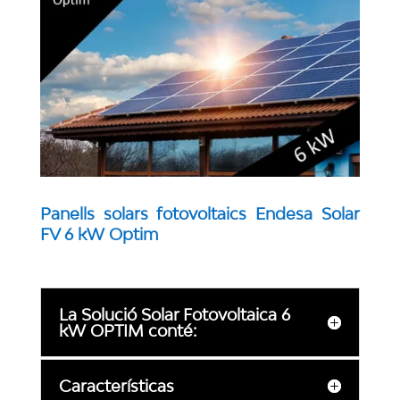
Panells solars fotovoltaics Endesa Solar
FV 6 kW Optim
La Solució Solar Fotovoltaica 6
kW OPTIM conté:
Características