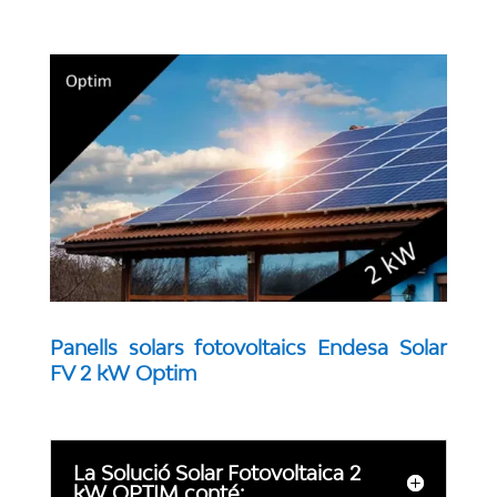
Panells solars fotovoltaics Endesa Solar
FV 2 kW Optim
La Solució Solar Fotovoltaica 2
kW OPTIM conté: