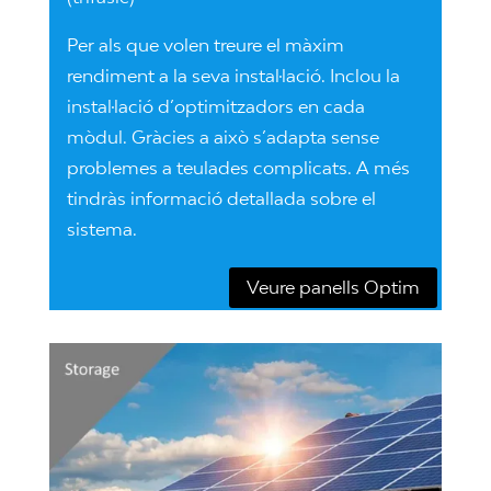
Per als que volen treure el màxim
rendiment a la seva instal·lació. Inclou la
instal·lació d’optimitzadors en cada
mòdul. Gràcies a això s’adapta sense
problemes a teulades complicats. A més
tindràs informació detallada sobre el
sistema.
Veure panells Optim