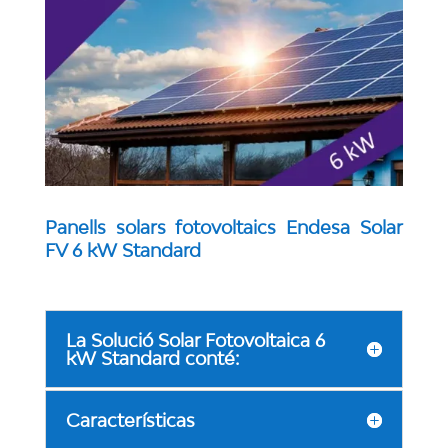
Panells solars fotovoltaics Endesa Solar
FV 6 kW Standard
La Solució Solar Fotovoltaica 6
kW Standard conté:
Características