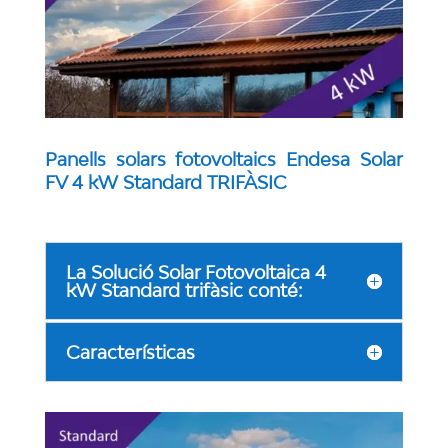
Panells solars fotovoltaics Endesa Solar
FV 4 kW Standard TRIFÀSIC
La Solució Solar Fotovoltaica 4
kW Standard trifàsic conté:
Características