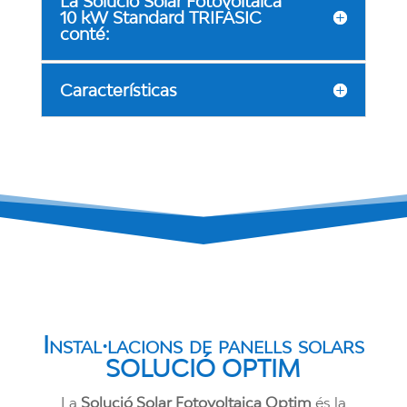
La Solució Solar Fotovoltaica
10 kW Standard TRIFÀSIC
conté:
Características
Instal·lacions de panells solars
SOLUCIÓ OPTIM
La
Solució Solar Fotovoltaica Optim
és la