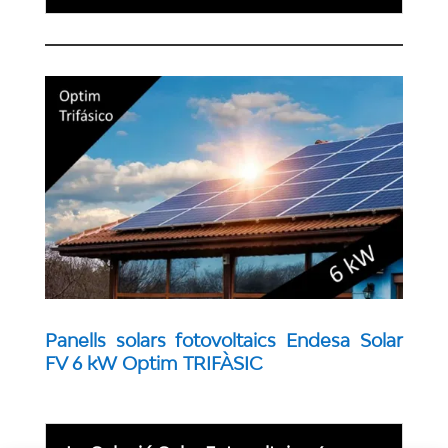
Panells solars fotovoltaics Endesa Solar
FV 6 kW Optim TRIFÀSIC