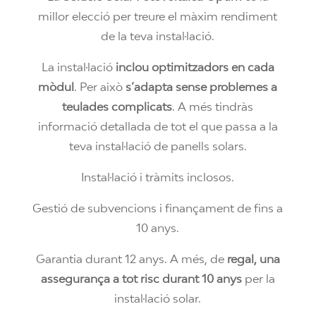
millor elecció per treure el màxim rendiment
de la teva instal·lació.
La instal·lació
inclou optimitzadors en cada
mòdul
. Per això
s’adapta sense problemes a
teulades complicats
. A més tindràs
informació detallada de tot el que passa a la
teva instal·lació de panells solars.
Instal·lació i tràmits inclosos.
Gestió de subvencions i finançament de fins a
10 anys.
Garantia durant 12 anys. A més, de
regal, una
assegurança a tot risc durant 10 anys
per la
instal·lació solar.