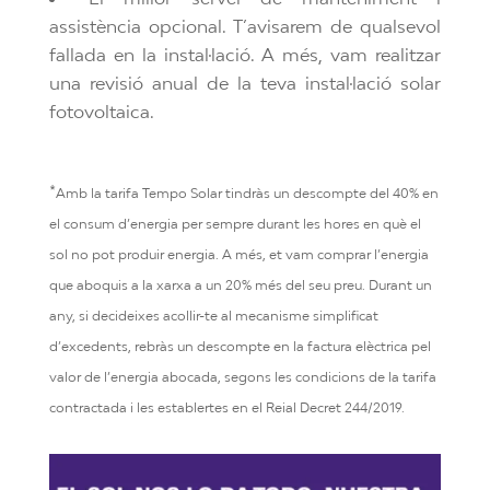
assistència opcional. T’avisarem de qualsevol
fallada en la instal·lació. A més, vam realitzar
una revisió anual de la teva instal·lació solar
fotovoltaica.
*
Amb la tarifa Tempo Solar tindràs un descompte del 40% en
el consum d’energia per sempre durant les hores en què el
sol no pot produir energia. A més, et vam comprar l’energia
que aboquis a la xarxa a un 20% més del seu preu. Durant un
any, si decideixes acollir-te al mecanisme simplificat
d’excedents, rebràs un descompte en la factura elèctrica pel
valor de l’energia abocada, segons les condicions de la tarifa
contractada i les establertes en el Reial Decret 244/2019.