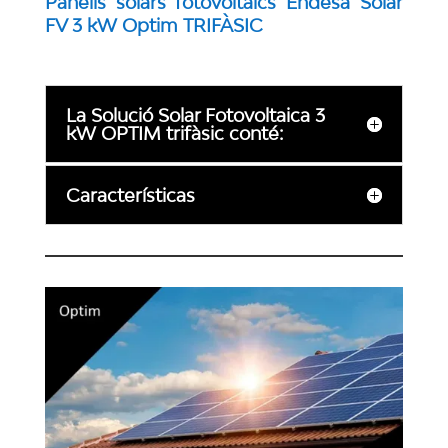
Panells solars fotovoltaics Endesa Solar
FV 3 kW Optim TRIFÀSIC
La Solució Solar Fotovoltaica 3
kW OPTIM trifàsic conté:
Características