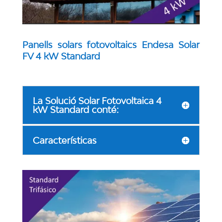
Panells solars fotovoltaics Endesa Solar
FV 4 kW Standard
La Solució Solar Fotovoltaica 4
kW Standard conté:
Características