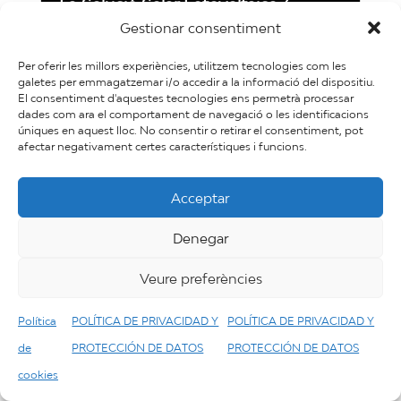
La Solució Solar Fotovoltaica 6
kW OPTIM TRIFÀSIC conté:
Gestionar consentiment
Per oferir les millors experiències, utilitzem tecnologies com les
Características
galetes per emmagatzemar i/o accedir a la informació del dispositiu.
El consentiment d'aquestes tecnologies ens permetrà processar
dades com ara el comportament de navegació o les identificacions
úniques en aquest lloc. No consentir o retirar el consentiment, pot
afectar negativament certes característiques i funcions.
Acceptar
Denegar
Veure preferències
Política
POLÍTICA DE PRIVACIDAD Y
POLÍTICA DE PRIVACIDAD Y
de
PROTECCIÓN DE DATOS
PROTECCIÓN DE DATOS
Panells solars fotovoltaics Endesa Solar
cookies
Sol·licita informacío
FV 10 kW Optim TRIFÀSIC