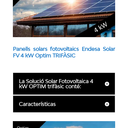
Panells solars fotovoltaics Endesa Solar
FV 4 kW Optim TRIFÀSIC
La Solució Solar Fotovoltaica 4
kW OPTIM trifàsic conté:
Características