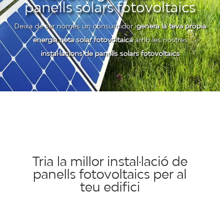
panells solars fotovoltaics
Deixa de ser només un consumidor i
genera la teva pròpia
energia neta solar fotovoltaica
amb les nostres
instal·lacions de panells solars fotovoltaics
Tria la millor instal·lació de
panells fotovoltaics per al
teu edifici