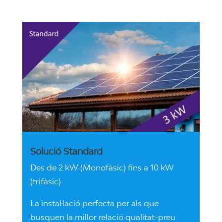
Solució Standard
Des de 2 kW (Monofàsic) fins a 10 kW
(trifàsic)
La instal·lació perfecta per als que
busquen la millor relació qualitat-preu