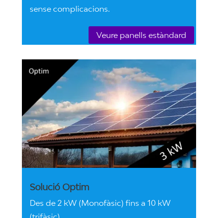
sense complicacions.
Veure panells estàndard
Solució Optim
Des de 2 kW (Monofàsic) fins a 10 kW
(trifàsic)