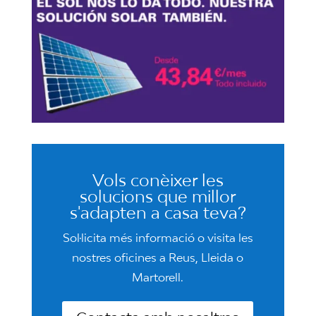
Vols conèixer les
solucions que millor
s'adapten a casa teva?
Sol·licita més informació o visita les
nostres oficines a Reus, Lleida o
Martorell.