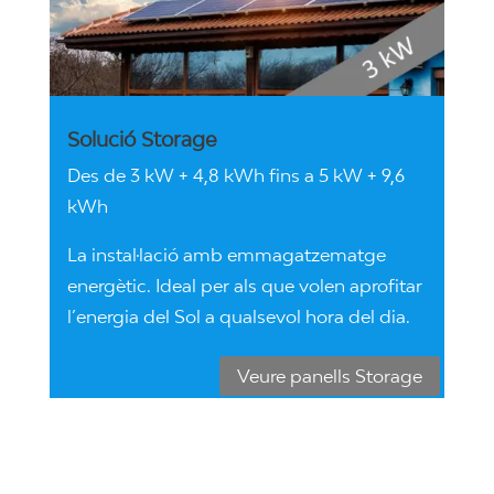
Solució Storage
Des de 3 kW + 4,8 kWh fins a 5 kW + 9,6
kWh
La instal·lació amb emmagatzematge
energètic. Ideal per als que volen aprofitar
l’energia del Sol a qualsevol hora del dia.
Veure panells Storage