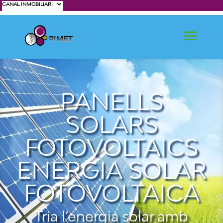
CANAL INMOBILIARI
PANELLS
SOLARS
FOTOVOLTAICS
ENERGIA SOLAR
FOTOVOLTAICA
Tria l’energia solar amb