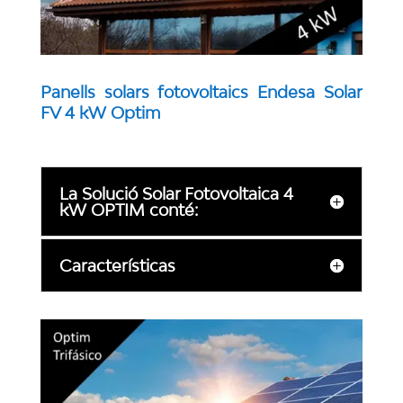
Panells solars fotovoltaics Endesa Solar
FV 4 kW Optim
La Solució Solar Fotovoltaica 4
kW OPTIM conté:
Características