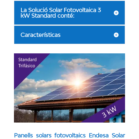
La Solució Solar Fotovoltaica 3
kW Standard conté:
Características
Panells solars fotovoltaics Endesa Solar