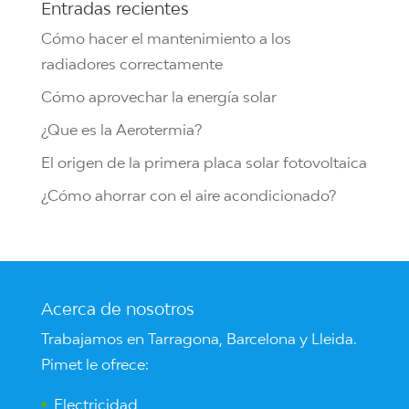
Entradas recientes
28 kW a 30 kW
(3)
Daikin
(5)
Cómo hacer el mantenimiento a los
31 kW a 35 kW
(3)
radiadores correctamente
977 kW
(1)
Cómo aprovechar la energía solar
¿Que es la Aerotermia?
El origen de la primera placa solar fotovoltaica
¿Cómo ahorrar con el aire acondicionado?
Acerca de nosotros
Trabajamos en Tarragona, Barcelona y Lleida.
Pimet le ofrece:
Electricidad