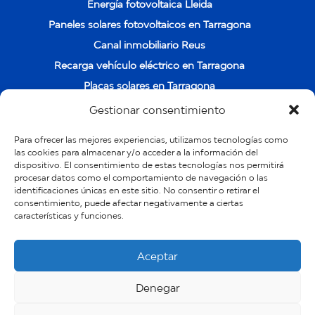
Energía fotovoltaica Lleida
Paneles solares fotovoltaicos en Tarragona
Canal inmobiliario Reus
Recarga vehículo eléctrico en Tarragona
Placas solares en Tarragona
Instalación de placas solares en Cambrils
Gestionar consentimiento
Instalación y venta de placas solares en Salou
Para ofrecer las mejores experiencias, utilizamos tecnologías como
POLÍTICA DE PRIVACIDAD Y PROTECCIÓN DE
las cookies para almacenar y/o acceder a la información del
dispositivo. El consentimiento de estas tecnologías nos permitirá
DATOS
procesar datos como el comportamiento de navegación o las
Quienes somos
identificaciones únicas en este sitio. No consentir o retirar el
consentimiento, puede afectar negativamente a ciertas
Trabaja con nosotros
características y funciones.
Política de cookies (UE)
Aceptar
Denegar
©2018 Pimet Energia | Diseño web -
Digital
Media Empresas
-
Soft Optimiza Empresas