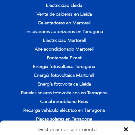
Electricidad Lleida
Venta de calderas en Lleida
Calentadores en Martorell
Instaladores autorizados en Tarragona
Electricidad Martorell
Aire acondicionado Martorell
Fontanería Pimet
Energía fotovoltaica Tarragona
Energía fotovoltaica Martorell
Energía fotovoltaica Lleida
Paneles solares fotovoltaicos en Tarragona
Canal inmobiliario Reus
Recarga vehículo eléctrico en Tarragona
Placas solares en Tarragona
Instalación de placas solares en Cambrils
Gestionar consentimiento