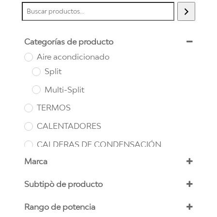
Categorías de producto
Aire acondicionado
Split
Multi-Split
TERMOS
CALENTADORES
CALDERAS DE CONDENSACIÓN
Marca
Chaffoteaux
(11)
Subtipò de producto
Cointra
(10)
Multi-Split (2X1)
(4)
Rango de potencia
Ferroli
(5)