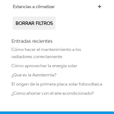
Multi-Split (3X1)
(2)
1.480 kW a 1.539 kW
(1)
Estancias a climatizar
LG
(6)
Split
(12)
12.000 Btu
(1)
1
Viessmann
(4)
Caldera de condensación
(2)
2 kW a 3,1 kW
(3)
BORRAR FILTROS
BAXI
(3)
24 kW a 27 kW
(3)
Comfee
(7)
Entradas recientes
28 kW a 30 kW
(3)
Daikin
(5)
Cómo hacer el mantenimiento a los
31 kW a 35 kW
(3)
radiadores correctamente
977 kW
(1)
Cómo aprovechar la energía solar
¿Que es la Aerotermia?
El origen de la primera placa solar fotovoltaica
¿Cómo ahorrar con el aire acondicionado?