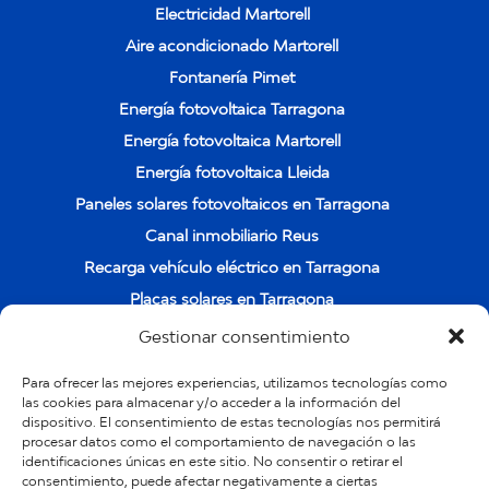
Electricidad Martorell
Aire acondicionado Martorell
Fontanería Pimet
Energía fotovoltaica Tarragona
Energía fotovoltaica Martorell
Energía fotovoltaica Lleida
Paneles solares fotovoltaicos en Tarragona
Canal inmobiliario Reus
Recarga vehículo eléctrico en Tarragona
Placas solares en Tarragona
Instalación de placas solares en Cambrils
Gestionar consentimiento
Instalación y venta de placas solares en Salou
Para ofrecer las mejores experiencias, utilizamos tecnologías como
POLÍTICA DE PRIVACIDAD Y PROTECCIÓN DE
las cookies para almacenar y/o acceder a la información del
dispositivo. El consentimiento de estas tecnologías nos permitirá
DATOS
procesar datos como el comportamiento de navegación o las
Quienes somos
identificaciones únicas en este sitio. No consentir o retirar el
consentimiento, puede afectar negativamente a ciertas
Trabaja con nosotros