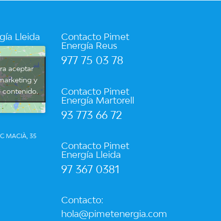
gía Lleida
Contacto Pimet
Energía Reus
977 75 03 78
ara aceptar
marketing y
Contacto Pimet
e contenido.
Energía Martorell
93 773 66 72
C MACIÀ, 35
Contacto Pimet
Energía Lleida
97 367 0381
Contacto:
hola@pimetenergia.com