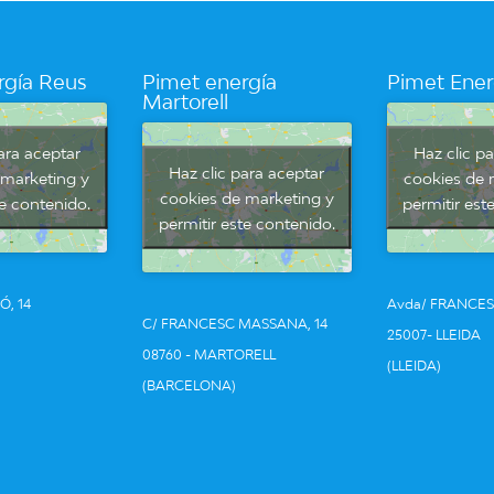
rgía Reus
Pimet energía
Pimet Ener
Martorell
ara aceptar
Haz clic p
Haz clic para aceptar
 marketing y
cookies de 
cookies de marketing y
te contenido.
permitir est
permitir este contenido.
Ó, 14
Avda/ FRANCES
C/ FRANCESC MASSANA, 14
25007- LLEIDA
08760 - MARTORELL
(LLEIDA)
(BARCELONA)