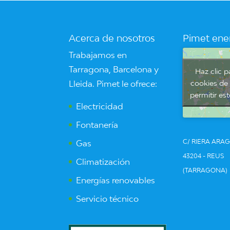
Acerca de nosotros
Pimet ene
Trabajamos en
Tarragona, Barcelona y
Haz clic p
cookies de
Lleida. Pimet le ofrece:
permitir es
Electricidad
Fontanería
C/ RIERA ARAG
Gas
43204 - REUS
Climatización
(TARRAGONA)
Energías renovables
Servicio técnico