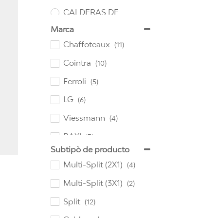
CALDERAS DE
CONDENSACIÓN
Marca
Chaffoteaux
(11)
Cointra
(10)
Ferroli
(5)
LG
(6)
Viessmann
(4)
BAXI
(3)
Subtipò de producto
Comfee
(7)
Multi-Split (2X1)
(4)
Daikin
(5)
Multi-Split (3X1)
(2)
Split
(12)