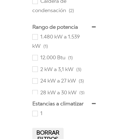
Caldera de
condensación
(2)
Rango de potencia
1.480 kW a 1.539
kW
(1)
12.000 Btu
(1)
2 kW a 3,1 kW
(3)
24 kW a 27 kW
(3)
28 kW a 30 kW
(3)
Estancias a climatizar
31 kW a 35 kW
(3)
1
977 kW
(1)
BORRAR